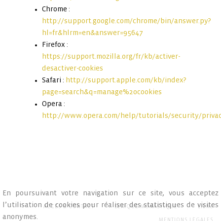
Chrome :
http://support.google.com/chrome/bin/answer.py?
hl=fr&hlrm=en&answer=95647
Firefox :
https://support.mozilla.org/fr/kb/activer-
desactiver-cookies
Safari :
http://support.apple.com/kb/index?
page=search&q=manage%20cookies
Opera :
http://www.opera.com/help/tutorials/security/priva
En poursuivant votre navigation sur ce site, vous acceptez
l’utilisation de cookies pour réaliser des statistiques de visites
ACCÈS & CONTACT
LEXIQUE MONASTIQUE
LIENS
anonymes.
MENTIONS LÉGALES